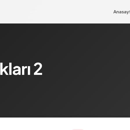
Anasay
ları 2