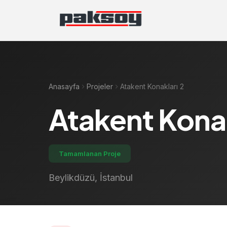
Anasayfa
Projeler
Atakent Konakları 2
Atakent Konak
Tamamlanan Proje
Beylikdüzü, İstanbul